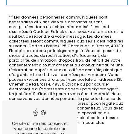
** Les données personnelles communiquées sont
nécessaires aux fins de vous contacter et sont
enregistrées dans un fichier informatisé. Elles sont
destinées à Cadeau Patrick et ses sous-traitants dans le
seul but de répondre à votre message. Les données
collectées seront communiquées aux seuls destinataires
suivants: Cadeau Patrick 125 Chemin de la Brosse, 49330
Étriché ste.cadeau.patrick@orange.fr. Vous disposez de
droits d’accès, de rectification, d’effacement, de
portabilité, de limitation, d’opposition, de retrait de votre
consentement à tout moment et du droit d’introduire une
réclamation auprès d’une autorité de contrôle, ainsi que
d’organiser le sort de vos données post-mortem. Vous
pouvez exercer ces droits par voie postale à l'adresse 125
Chemin de la Brosse, 49330 Étriché ou par courrier
électronique à l'adresse ste.cadeau.patrick@orange.fr.
Un justificatif d'identité pourra vous être demandé. Nous
conservons vos données pendant la période de prise de
contact puis pendant la durée de prescription légale aux
fins probatoires et de gestion des contentieux. Vous avez
le droit de vous inscrire sur la liste d'opposition au
démarchage téléphonique, disponible à cette adresse:
Bloctel.gouv.fr
. Consultez le site cnil.fr pour plus
Ce site utilise des cookies et
d’informations sur vos droits.
vous donne le contrôle sur
ceux que vous souhaitez