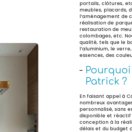
portails, clôtures, et
meubles, placards, dr
l’aménagement de cui
réalisation de parque
restauration de meu
colombages, etc. No
qualité, tels que le b
l’aluminium, le verre
essences, des couleur
Pourquoi
Patrick ?
En faisant appel à C
nombreux avantages, 
personnalisé, sans 
disponible et réact
conception à la réal
délais et du budget