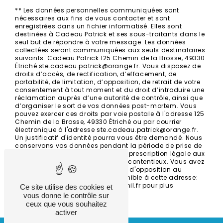
** Les données personnelles communiquées sont
nécessaires aux fins de vous contacter et sont
enregistrées dans un fichier informatisé. Elles sont
destinées à Cadeau Patrick et ses sous-traitants dans le
seul but de répondre à votre message. Les données
collectées seront communiquées aux seuls destinataires
suivants: Cadeau Patrick 125 Chemin de la Brosse, 49330
Étriché ste.cadeau.patrick@orange.fr. Vous disposez de
droits d’accès, de rectification, d’effacement, de
portabilité, de limitation, d’opposition, de retrait de votre
consentement à tout moment et du droit d’introduire une
réclamation auprès d’une autorité de contrôle, ainsi que
d’organiser le sort de vos données post-mortem. Vous
pouvez exercer ces droits par voie postale à l'adresse 125
Chemin de la Brosse, 49330 Étriché ou par courrier
électronique à l'adresse ste.cadeau.patrick@orange.fr.
Un justificatif d'identité pourra vous être demandé. Nous
conservons vos données pendant la période de prise de
contact puis pendant la durée de prescription légale aux
fins probatoires et de gestion des contentieux. Vous avez
le droit de vous inscrire sur la liste d'opposition au
démarchage téléphonique, disponible à cette adresse:
Bloctel.gouv.fr
. Consultez le site cnil.fr pour plus
Ce site utilise des cookies et
d’informations sur vos droits.
vous donne le contrôle sur
ceux que vous souhaitez
activer