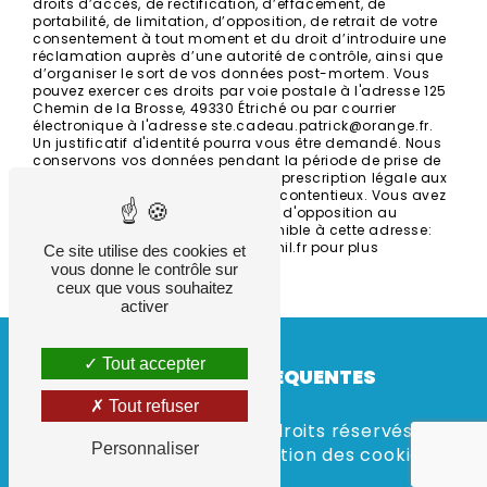
droits d’accès, de rectification, d’effacement, de
portabilité, de limitation, d’opposition, de retrait de votre
consentement à tout moment et du droit d’introduire une
réclamation auprès d’une autorité de contrôle, ainsi que
d’organiser le sort de vos données post-mortem. Vous
pouvez exercer ces droits par voie postale à l'adresse 125
Chemin de la Brosse, 49330 Étriché ou par courrier
électronique à l'adresse ste.cadeau.patrick@orange.fr.
Un justificatif d'identité pourra vous être demandé. Nous
conservons vos données pendant la période de prise de
contact puis pendant la durée de prescription légale aux
fins probatoires et de gestion des contentieux. Vous avez
le droit de vous inscrire sur la liste d'opposition au
démarchage téléphonique, disponible à cette adresse:
Bloctel.gouv.fr
. Consultez le site cnil.fr pour plus
Ce site utilise des cookies et
d’informations sur vos droits.
vous donne le contrôle sur
ceux que vous souhaitez
activer
Tout accepter
RECHERCHES FRÉQUENTES
Tout refuser
©
Vistalid
- 2026 - Tous droits réservés -
Personnaliser
Mentions légales
-
Gestion des cookies