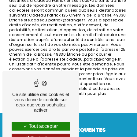
destinées à Cadeau Patrick et ses sous-traitants dans le
seul but de répondre à votre message. Les données
collectées seront communiquées aux seuls destinataires
suivants: Cadeau Patrick 125 Chemin de la Brosse, 49330
Étriché ste.cadeau.patrick@orange.fr. Vous disposez de
droits d’accès, de rectification, d’effacement, de
portabilité, de limitation, d’opposition, de retrait de votre
consentement à tout moment et du droit d’introduire une
réclamation auprès d’une autorité de contrôle, ainsi que
d’organiser le sort de vos données post-mortem. Vous
pouvez exercer ces droits par voie postale à l'adresse 125
Chemin de la Brosse, 49330 Étriché ou par courrier
électronique à l'adresse ste.cadeau.patrick@orange.fr.
Un justificatif d'identité pourra vous être demandé. Nous
conservons vos données pendant la période de prise de
contact puis pendant la durée de prescription légale aux
fins probatoires et de gestion des contentieux. Vous avez
le droit de vous inscrire sur la liste d'opposition au
démarchage téléphonique, disponible à cette adresse:
Bloctel.gouv.fr
. Consultez le site cnil.fr pour plus
Ce site utilise des cookies et
d’informations sur vos droits.
vous donne le contrôle sur
ceux que vous souhaitez
activer
Tout accepter
RECHERCHES FRÉQUENTES